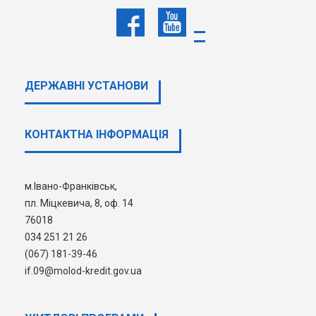
17.01.22 | 10:05
ЗАПРОШУЄМО КАНДИДАТІВ НА
ОТРИМАННЯ КРЕДИТУ ЗІ
СТАТУТНОГО КАПІТАЛУ
ДЕРЖМОЛОДЬЖИТЛА!
ДЕТАЛЬНІШЕ
ДЕРЖАВНI УСТАНОВИ
КОНТАКТНА ІНФОРМАЦІЯ
1
2
3
4
5
6
7
м.Івано-Франківськ,
8
9
пл. Міцкевича, 8, оф. 14
76018
034 251 21 26
(067) 181-39-46
if.09@molod-kredit.gov.ua