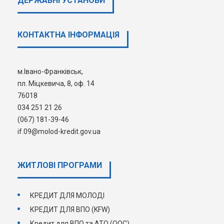
ДЕРЖАВНI УСТАНОВИ
термін
до 02 лютого 2026 року (включно).
З переліком документів, ЩО ПОДАЮТЬСЯ
КОНТАКТНА ІНФОРМАЦІЯ
ПЕРЕМОЖЦЯМИ для отримання пільгового
іпотечного кредиту на придбання житла, можна
ознайомитись
ТУТ
.
м.Івано-Франківськ,
Тел. для довідок: (0342) 51-21-26; (067) 181-39-
пл. Міцкевича, 8, оф. 14
46.
76018
034 251 21 26
(067) 181-39-46
if.09@molod-kredit.gov.ua
ЖИТЛОВІ ПРОГРАМИ
КРЕДИТ ДЛЯ МОЛОДІ
КРЕДИТ ДЛЯ ВПО (KFW)
Кредит для ВПО та АТО (ООС)