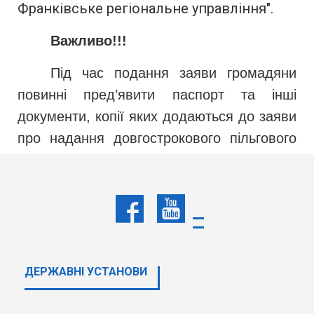
Франківське регіональне управління".
Важливо!!!
Під час подання заяви громадяни
повинні пред’явити паспорт та інші
документи, копії яких додаються до заяви
про надання довгострокового пільгового
кредиту для будівництва (реконструкції)
та придбання житла.
Якщо у термін 15 календарних
днів з
моменту опублікування інформації на
офіційному сайті
Відділення
Держмолодьжитла
"Івано-
ДЕРЖАВНI УСТАНОВИ
Франківське регіональне управління"
кандидат не з’явиться до відділення та не
надасть необхідні документи для отримання