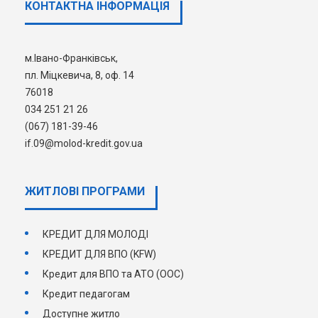
КОНТАКТНА ІНФОРМАЦІЯ
кредиту буде складено Акт про неявку (при
цьому кандидат втрачає право на отримання
кредиту за своїм реєстраційним номером у
м.Івано-Франківськ,
черзі на участь у програмі )
та
пл. Міцкевича, 8, оф. 14
запрошується наступний кандидат.
76018
034 251 21 26
(067) 181-39-46
if.09@molod-kredit.gov.ua
ЖИТЛОВІ ПРОГРАМИ
КРЕДИТ ДЛЯ МОЛОДІ
КРЕДИТ ДЛЯ ВПО (KFW)
Кредит для ВПО та АТО (ООС)
Кредит педагогам
Доступне житло