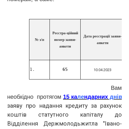
Реєстра
-
ційний
Дата реєстрації заяви-
№ з/п
номер заяви-
анкети
анкети
1.
65
А
10.04.2023
Вам
О
необхідно протягом
15
ка
ле
ндарних
днів
заяву про надання кредиту за рахунок
коштів статутного капіталу до
Відділення
Держмолодьжитла "
Івано-