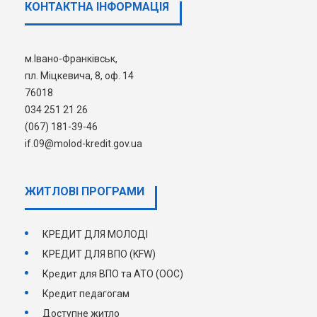
КОНТАКТНА ІНФОРМАЦІЯ
установі «Державний фонд
сприяння молодіжному
житловому будівництву» та
м.Івано-Франківськ,
Регіональних управлінь/
пл. Міцкевича, 8, оф. 14
Іпотечному центрі в м.Києві та
76018
Київській області
034 251 21 26
(067) 181-39-46
if.09@molod-kredit.gov.ua
ЖИТЛОВІ ПРОГРАМИ
КРЕДИТ ДЛЯ МОЛОДІ
КРЕДИТ ДЛЯ ВПО (KFW)
Кредит для ВПО та АТО (ООС)
Кредит педагогам
Доступне житло