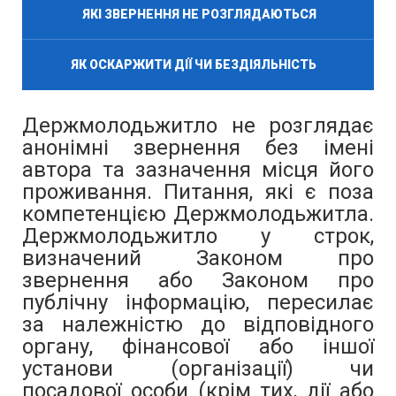
ЯКІ ЗВЕРНЕННЯ НЕ РОЗГЛЯДАЮТЬСЯ
ЯК ОСКАРЖИТИ ДІЇ ЧИ БЕЗДІЯЛЬНІСТЬ
Держмолодьжитло не розглядає
анонімні звернення без імені
автора та зазначення місця його
проживання. Питання, які є поза
компетенцією Держмолодьжитла.
Держмолодьжитло у строк,
визначений Законом про
звернення або Законом про
публічну інформацію, пересилає
за належністю до відповідного
органу, фінансової або іншої
установи (організації) чи
посадової особи (крім тих, дії або