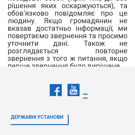
рішення яких оскаржуються), та
обов’язково повідомляє про це
людину. Якщо громадянин не
вказав достатньо інформації, ми
повертаємо звернення та просимо
уточнити дані. Також не
розглядається повторне
звернення з того ж питання, якщо
перше звернення було вирішене.
Більше інформації –
в Інструкції
про організацію розгляду
звернень громадян, проведення
особистого прийому та
ДЕРЖАВНI УСТАНОВИ
забезпечення доступу до публічної
інформації в Державній
спеціалізованій фінансовій