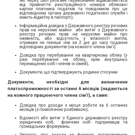
які через свої релігійні переконання відмовляються
від прийняття реєстраційного номера облікової
картки платника податків та повідомили про це
відповідному органу державної податкової служби і
мають відмітку в паспорті);
Інформаційна довідка з Державного реєстру речових
прав на нерухоме майно або витяг з Державного
реєстру речових прав на нерухоме майно про
наявність, або відсутність у власності житла,
отримані не пізніше ніж за 2 дні до часу подання
відповідних документів (на кожного члена сім'ї);
Довідка про перебування на квартирному обліку (у
разі перебування на обліку, крім внутрішньо
переміщених осіб і членів їх сімей);
Документи, що підтверджують родинні стосунки
Документи, необхідні для визначення
платоспроможності за останні 6 місяців (надаються
на кожного працюючого члена сім’ї), а саме:
Довідка про доходи з місця роботи за 6 останніх
місяців (з помісячною розбивкою);
Відомості або витяг з Єдиного державного реєстру
юридичних осіб, фізичних осіб- підприємців та
громадських формувань;
Звітність про доходи за формою, встановленою