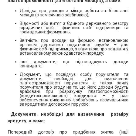
платоспроможності (за 6 останні місяців), а саме:
Довідка про доходи з місця роботи за 6 останні
місяців (з помісячною розбивкою);
Відомості або витяг з Єдиного державного реєстру
юридичних осіб, фізичних осіб- підприємців та
громадських формувань;
Звітність про доходи за формою, встановленою
органом державної податкової служби – для
фізичних осіб-підприємців, з відміткою про подання у
встановленому законодавством порядку;
Інші документи, що підтверджують доходи
кандидата;
Документ, що посвідчує особу поручителя та
документи, необхідні для визначення
платоспроможності поручителя, а також заяву
поручителя про згоду на те, що його доходи будуть
враховані при розрахунку платоспроможності
(кредитоспроможності) кандидата – у разі
забезпечення виконання зобов’язань позичальника
за кредитним договором порукою;
Документи, необхідні для визначення розміру
кредиту, а саме:
Попередній договір про придбання житла (інші