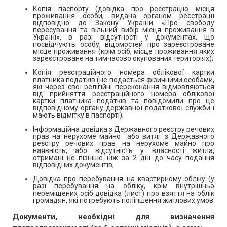
Копія паспорту (довідка про реєстрацію місця
проживання особи, видана органом реєстрації
відповідно до Закону України «Про свободу
пересування та вільний вибір місця проживання в
Україні», в разі відсутності у документах, що
посвідчують особу, відомостей про зареєстроване
місце проживання (крім осіб, місце проживання яких
зареєстроване на тимчасово окупованих територіях);
Копія реєстраційного номера облікової картки
платника податків (не подається фізичними особами,
які через свої релігійні переконання відмовляються
від прийняття реєстраційного номера облікової
картки платника податків та повідомили про це
відповідному органу державної податкової служби і
мають відмітку в паспорті);
Інформаційна довідка з Державного реєстру речових
прав на нерухоме майно або витяг з Державного
реєстру речових прав на нерухоме майно про
наявність, або відсутність у власності житла,
отримані не пізніше ніж за 2 дні до часу подання
відповідних документів;
Довідка про перебування на квартирному обліку (у
разі перебування на обліку, крім внутрішньо
переміщених осіб довідка (лист) про взяття на облік
громадян, які потребують поліпшення житлових умов
Документи, необхідні для визначення