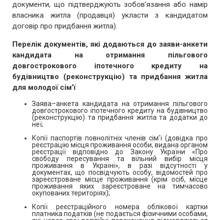
документи, що підтверджують зобов’язання або намір
власника житла (продавця) укласти з кандидатом
договір про придбання житла).
Перелік документів, які додаються до заяви-анкети
кандидата на отримання пільгового
довгострокового іпотечного кредиту на
будівництво (реконструкцію) та придбання житла
для молодої сім’ї
Заява–анкета кандидата на отримання пільгового
довгострокового іпотечного кредиту на будівництво
(реконструкцію) та придбання житла та додатки до
неї;
Копії паспортів повнолітніх членів сім’ї (довідка про
реєстрацію місця проживання особи, видана органом
реєстрації відповідно до Закону України «Про
свободу пересування та вільний вибір місця
проживання в Україні», в разі відсутності у
документах, що посвідчують особу, відомостей про
зареєстроване місце проживання (крім осіб, місце
проживання яких зареєстроване на тимчасово
окупованих територіях);
Копії реєстраційного номера облікової картки
платника податків (не подається фізичними особами,