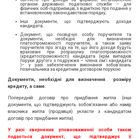
органом державної податкової служби – для
фізичних осіб-підприємців, з відміткою про подання у
встановленому законодавством порядку;
Інші документи, що підтверджують доходи
кандидата;
Документ, що посвідчує особу поручителя та
документи, необхідні для визначення
платоспроможності поручителя, а також заяву
поручителя про згоду на те, що його доходи будуть
враховані при розрахунку платоспроможності
(кредитоспроможності) кандидата (крім випадків
поруки другого з подружжя – члена сім’ї кандидата
)– у разі забезпечення виконання зобов’язань
позичальника за кредитним договором порукою
Документи, необхідні для визначення розміру
кредиту, а саме:
Попередній договір про придбання житла (інші
документи, що підтверджують зобов’язання або намір
власника житла (продавця) укласти з кандидатом
договір про придбання житла).
У разі звернення уповноваженої особи також
подається документ, що підтверджує її