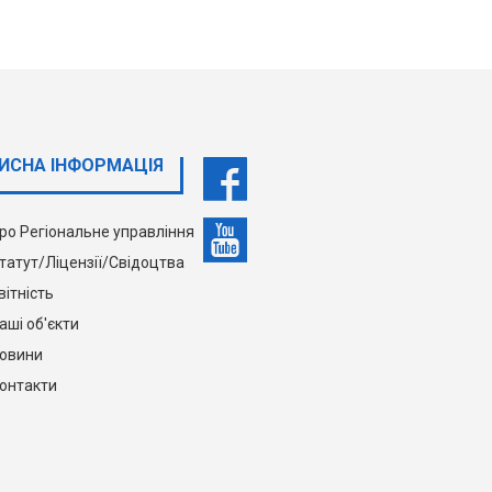
ИСНА ІНФОРМАЦІЯ
ро Регіональне управління
татут/Ліцензії/Свідоцтва
вітність
аші об'єкти
овини
онтакти