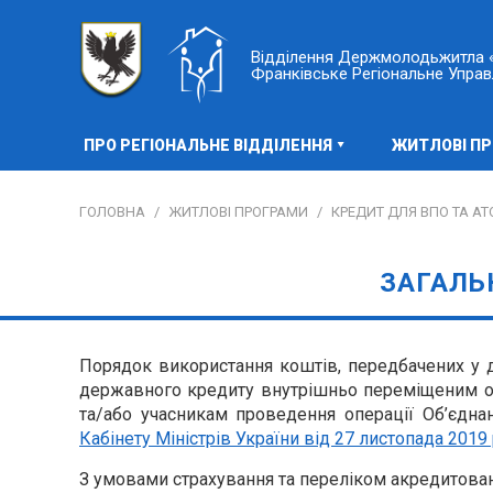
Відділення Держмолодьжитла «
Франківське Регіональне Управ
ПРО РЕГІОНАЛЬНЕ ВІДДІЛЕННЯ
ЖИТЛОВІ П
ГОЛОВНА
/
ЖИТЛОВІ ПРОГРАМИ
/
КРЕДИТ ДЛЯ ВПО ТА АТ
ЗАГАЛЬ
Порядок
використання коштів, передбачених у 
державного кредиту внутрішньо переміщеним ос
та/або учасникам проведення операції Об’єдн
Кабінету Міністрів України від 27 листопада 2019
З умовами страхування та переліком акредитов