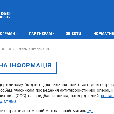
Івано-
ління»
РОГРАМИ
ПАРТНЕРАМ
ОБ'ЄКТИ
НОРМАТИВ
О (ООС)
/
Загальна інформація
НА ІНФОРМАЦІЯ
державному бюджеті для надання пільгового довгострок
обам, учасникам проведення антитерористичної операції 
аних сил (ООС) на придбання житла, затверджений
поста
 р. № 980
.
аних страхових компаній можна ознайомитись
тут