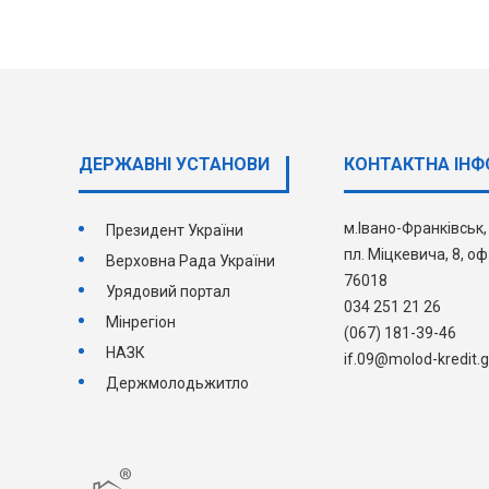
ДЕРЖАВНI УСТАНОВИ
КОНТАКТНА ІНФ
м.Івано-Франківськ
Президент України
пл. Міцкевича, 8, оф
Верховна Рада України
76018
Урядовий портал
034 251 21 26
Мінрегіон
(067) 181-39-46
НАЗК
if.09@molod-kredit.g
Держмолодьжитло