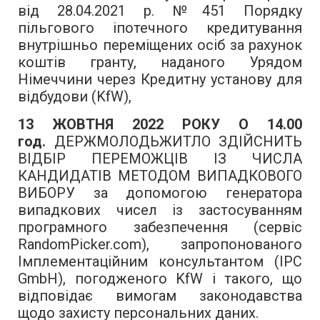
від 28.04.2021 р. №451 Порядку
пільгового іпотечного кредитування
внутрішньо переміщених осіб за рахунок
коштів гранту, наданого Урядом
Німеччини через Кредитну установу для
відбудови (KfW),
13 ЖОВТНЯ
2022 РОКУ О 14.00
год.
ДЕРЖМОЛОДЬЖИТЛО ЗДІЙСНИТЬ
ВІДБІР ПЕРЕМОЖЦІВ ІЗ ЧИСЛА
КАНДИДАТІВ МЕТОДОМ ВИПАДКОВОГО
ВИБОРУ за допомогою генератора
випадкових чисел із застосуванням
програмного забезпечення (сервіс
RandomPicker.com), запропонованого
Імплементаційним консультантом (IPC
GmbH), погодженого KfW і такого, що
відповідає вимогам законодавства
щодо захисту персональних даних.