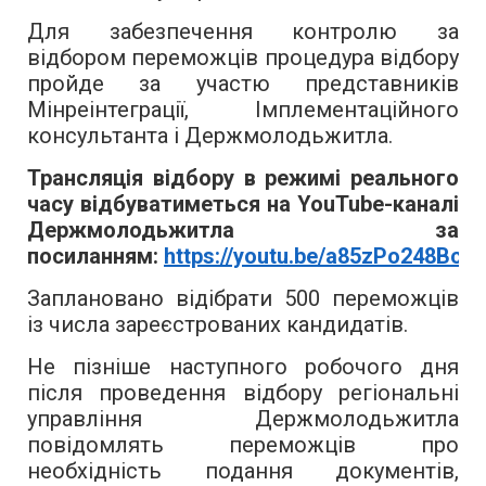
Для забезпечення контролю за
відбором переможців процедура відбору
пройде за участю представників
Мінреінтеграції, Імплементаційного
консультанта і Держмолодьжитла.
Трансляція відбору в режимі реального
часу відбуватиметься на YouTube-каналі
Держмолодьжитла за
посиланням:
https://youtu.be/a85zPo248Bc
Заплановано відібрати
500
переможців
із числа зареєстрованих кандидатів.
Не пізніше наступного робочого дня
після проведення відбору регіональні
управління Держмолодьжитла
повідомлять переможців про
необхідність подання документів,