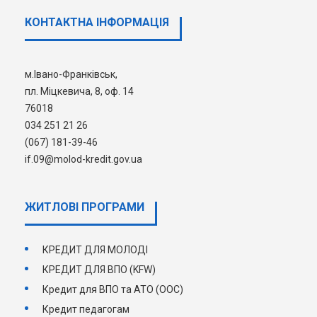
інформацією щодо змін умов
КОНТАКТНА ІНФОРМАЦІЯ
програми
https://www.molod-
kredit.gov.ua/pres-tsentr/novyny/uvaha-
zmina-umov-prydbannia-zhytla-za-
м.Івано-Франківськ,
prohramoiu-zhytlovi-prymishchennia-dlia-
пл. Міцкевича, 8, оф. 14
vnutrishno-peremishchenykh-osib
76018
034 251 21 26
(067) 181-39-46
if.09@molod-kredit.gov.ua
ЖИТЛОВІ ПРОГРАМИ
КРЕДИТ ДЛЯ МОЛОДІ
КРЕДИТ ДЛЯ ВПО (KFW)
Кредит для ВПО та АТО (ООС)
Кредит педагогам