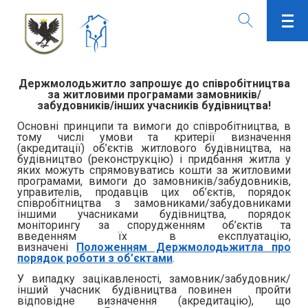
Держмолодьжитло запрошує до співробітництва
за житловими програмами замовників/
забудовників/інших учасників будівництва!
Основні принципи та вимоги до співробітництва, в
тому числі умови та критерії визначення
(акредитації) об’єктів житлового будівництва, на
будівництво (реконструкцію) і придбання житла у
яких можуть спрямовуватись кошти за житловими
програмами, вимоги до замовників/забудовників,
управителів, продавців цих об’єктів, порядок
співробітництва з замовниками/забудовниками
іншими учасниками будівництва, порядок
моніторингу за спорудженням об’єктів та
введенням їх в експлуатацію,
визначені
Положенням Держмолодьжитла про
порядок роботи з об’єктами
.
У випадку зацікавленості, замовник/забудовник/
інший учасник будівництва повинен пройти
відповідне визначення (акредитацію), що