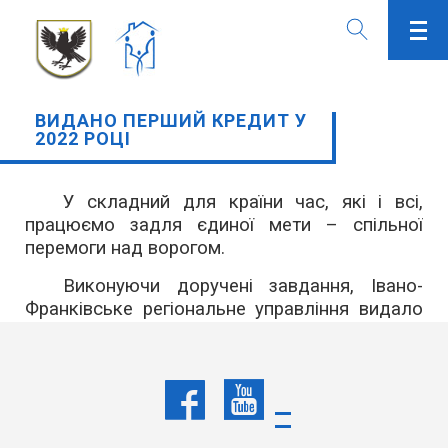
ВИДАНО ПЕРШИЙ КРЕДИТ У
2022 РОЦІ
У складний для країни час, які і всі,
працюємо задля єдиної мети – спільної
перемоги над ворогом.
Виконуючи доручені завдання, Івано-
Франківське регіональне управління видало
перший у цьому році пільговий
довготерміновий кредит на будівництво
(придбання) житла для сім’ї воїна-захисника
за рахунок коштів обласного бюджету в
межах Регіональної цільової програми
розвитку молодіжного житлового