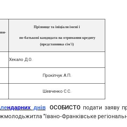
Прізвище та ініціали імені і
яви-
по-батькові кандидата на отримання кредиту
(представника сім'ї)
Хекало Д.О.
Прокіпчук А.П
.
Шевченко С.С.
ОСОБИСТО
подати заяву пр
а
ле
ндарних
днів
жмолодьжитла "
Івано-Франківське регіональн