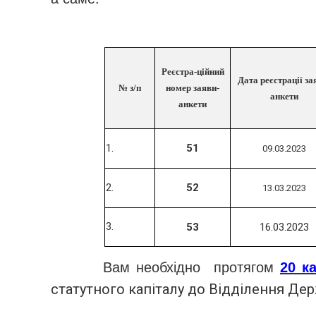
Реєстра
-
ційний
Дата реєстрації за
№ з/п
номер заяви-
анкети
анкети
1.
51
09.03.2023
2.
52
13.03.2023
3.
53
16.03.2023
Вам необхідно протягом
20
к
статутного капіталу до Відділення
Дер