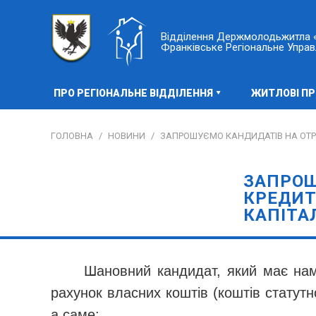
Відділення Держмолодьжитла «
Франківське Регіональне Управ
ПРО РЕГІОНАЛЬНЕ ВІДДІЛЕННЯ
ЖИТЛОВІ П
ГОЛОВНА
/
НОВИНИ
/
ЗАПРОШУЄМО КАНДИДАТІВ НА ОТР
ЗАПРОШ
КРЕДИТ
КАПІТА
Шановний кандидат, який має намі
рахунок власних коштів (коштів статут
а саме: