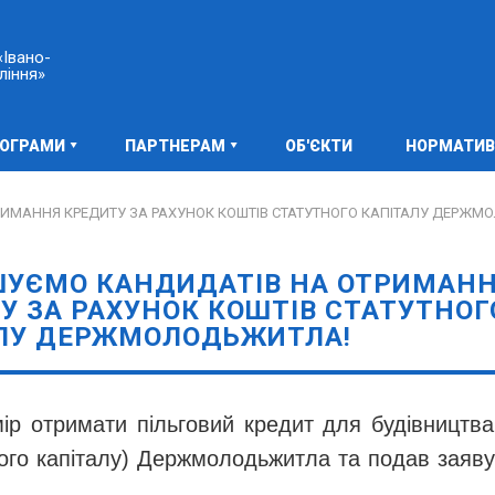
Івано-
ління»
РОГРАМИ
ПАРТНЕРАМ
ОБ'ЄКТИ
НОРМАТИВ
ИМАННЯ КРЕДИТУ ЗА РАХУНОК КОШТІВ СТАТУТНОГО КАПІТАЛУ ДЕРЖМ
УЄМО КАНДИДАТІВ НА ОТРИМАН
У ЗА РАХУНОК КОШТІВ СТАТУТНОГ
ЛУ ДЕРЖМОЛОДЬЖИТЛА!
р отримати пільговий кредит для будівництва 
ного капіталу) Держмолодьжитла та подав заяву