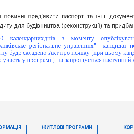
 повинні пред’явити паспорт та інші докумен
диту для будівництва (реконструкції) та придба
 календарних
днів з моменту опублікуван
анківське регіональне управління" кандидат не
ту буде складено Акт про неявку (при цьому кан
а участь у програмі )
та запрошується наступний 
ОРМАЦІЯ
ЖИТЛОВІ ПРОГРАМИ
КОР