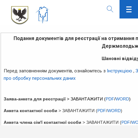
Подання документів для реєстрації на отримання п
Держмолодьж
Шановні відвіду
Перед заповненням документів, ознайомтесь з
Інструкцією
,
З
про обробку персональних даних
Заява-анкета для реєстрації
> ЗАВАНТАЖИТИ (
PDF
/
WORD
)
Анкета контактної особи
> ЗАВАНТАЖИТИ (
PDF
/
WORD
)
Анкета члена сім'ї контактної особи
> ЗАВАНТАЖИТИ (
PDF
/
WO