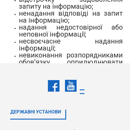
запиту на інформацію;
ненадання відповіді на запит
на інформацію;
надання недостовірної або
неповної інформації;
несвоєчасне надання
інформації;
невиконання розпорядниками
обов'язку оприлюднювати
інформацію відповідно до
статті 15 Закону України "Про
доступ до публічної
інформації";
інші рішення, дії чи
бездіяльність розпорядників
інформації, що порушили
ДЕРЖАВНI УСТАНОВИ
законні права та інтереси
запитувача.