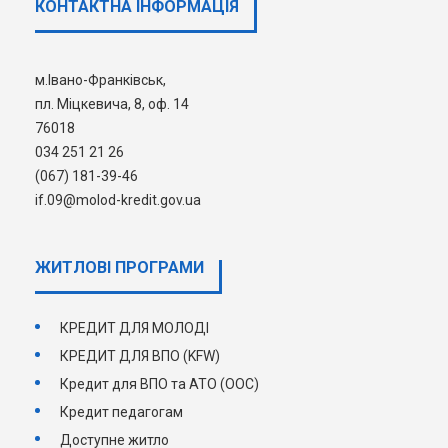
КОНТАКТНА ІНФОРМАЦІЯ
Оскарження рішень, дій чи
бездіяльності розпорядників
інформації до суду здійснюється
м.Івано-Франківськ,
відповідно до Кодексу
пл. Міцкевича, 8, оф. 14
адміністративного судочинства
76018
України.
034 251 21 26
(067) 181-39-46
if.09@molod-kredit.gov.ua
ЖИТЛОВІ ПРОГРАМИ
КРЕДИТ ДЛЯ МОЛОДІ
КРЕДИТ ДЛЯ ВПО (KFW)
Кредит для ВПО та АТО (ООС)
Кредит педагогам
Доступне житло